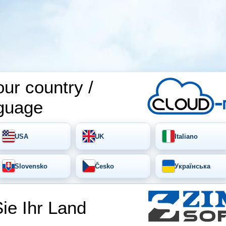
ur country /
guage
USA
UK
Italiano
Slovensko
Česko
Українська
ie Ihr Land