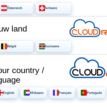
Österreich
Schweiz
uw land
België
Suriname
ur country /
guage
English
Afrikaans
Français
Português