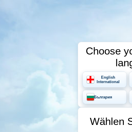
Choose yo
lan
English
International
България
Wählen S