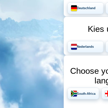
Deutschland
Kies 
Nederlands
Choose yo
lan
South-Africa